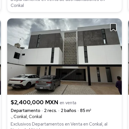
Conkal
$2,400,000 MXN
en venta
Departamento
2 recs.
2 baños
85 m²
., Conkal, Conkal
Exclusivos Departamentos en Venta en Conkal, al