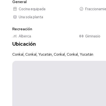
General
-Sala-comedor y cocina
-1 Cajón de estacionamiento
Cocina equipada
Fraccionamie
Una sola planta
Recreación
Alberca
Gimnasio
Ubicación
Conkal, Conkal, Yucatán, Conkal, Conkal, Yucatán