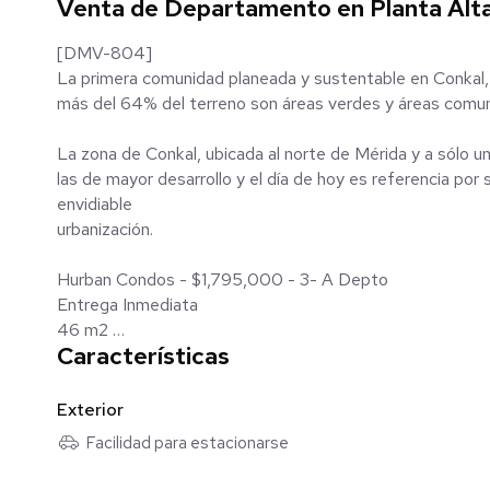
Venta de Departamento en Planta Alta
[DMV-804]
La primera comunidad planeada y sustentable en Conkal, 
más del 64% del terreno son áreas verdes y áreas comu
La zona de Conkal, ubicada al norte de Mérida y a sólo un
las de mayor desarrollo y el día de hoy es referencia por
envidiable
urbanización.
Hurban Condos - $1,795,000 - 3- A Depto
Entrega Inmediata
46 m2
Características
Mod. Single - Planta Alta
Cuota de mantenimiento: $1,700
Exterior
Facilidad para estacionarse
-1 Habitación
- 1 Baño Completo