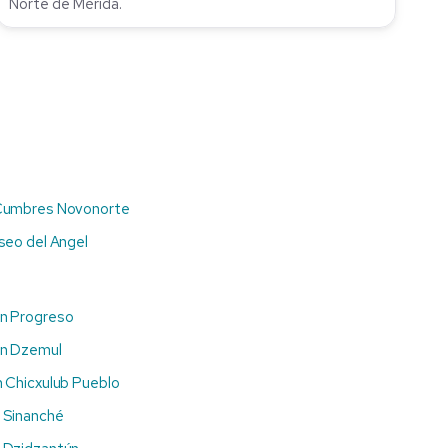
Norte de Mérida.
Cumbres Novonorte
seo del Angel
n Progreso
en Dzemul
 Chicxulub Pueblo
 Sinanché