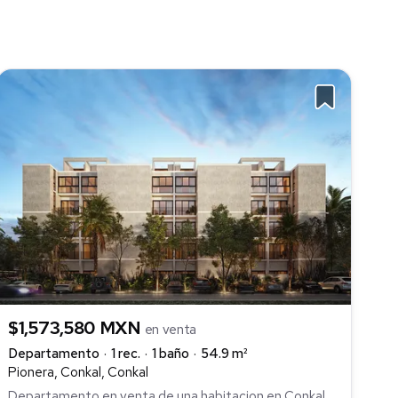
$1,573,580 MXN
en venta
Departamento
1 rec.
1 baño
54.9 m²
Pionera, Conkal, Conkal
Departamento en venta de una habitacion en Conkal