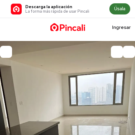
Descarga la aplicación
Úsala
La forma más rápida de usar Pincali
Ingresar