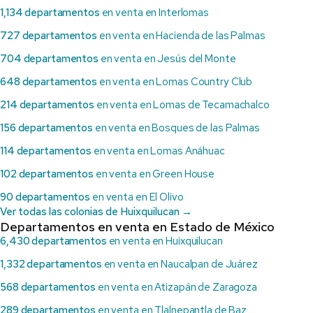
1,134 departamentos
en venta en Interlomas
727 departamentos
en venta en Hacienda de las Palmas
704 departamentos
en venta en Jesús del Monte
648 departamentos
en venta en Lomas Country Club
214 departamentos
en venta en Lomas de Tecamachalco
156 departamentos
en venta en Bosques de las Palmas
114 departamentos
en venta en Lomas Anáhuac
102 departamentos
en venta en Green House
90 departamentos
en venta en El Olivo
Ver todas las colonias de Huixquilucan →
Departamentos en venta en Estado de México
6,430 departamentos
en venta en Huixquilucan
1,332 departamentos
en venta en Naucalpan de Juárez
568 departamentos
en venta en Atizapán de Zaragoza
289 departamentos
en venta en Tlalnepantla de Baz