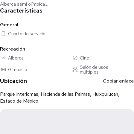
Alberca semi olímpica
Características
Gimnasio
Sala de cine
Sala de juntas y reuniones
General
Áreas verdes
Cuarto de servicio
Área de mascotas
Salón de usos múltiples
Recreación
Spa
Alberca
Cine
Seguridad 24hrs
Salón de usos
Gimnasio
múltiples
$5,200,000
Ubicación
Copiar enlace
Parque Interlomas, Hacienda de las Palmas, Huixquilucan,
Estado de México