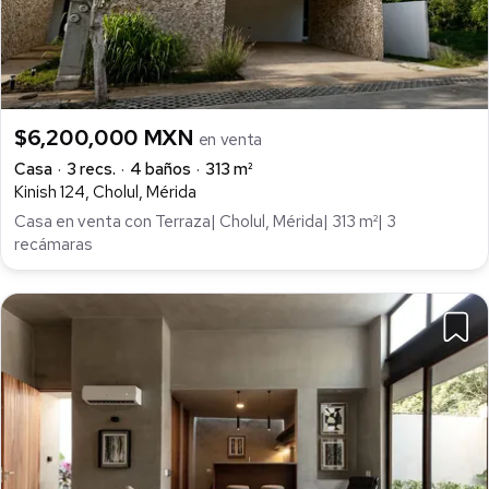
$6,200,000 MXN
en venta
Casa
3 recs.
4 baños
313 m²
Kinish 124, Cholul, Mérida
Casa en venta con Terraza| Cholul, Mérida| 313 m²| 3
recámaras