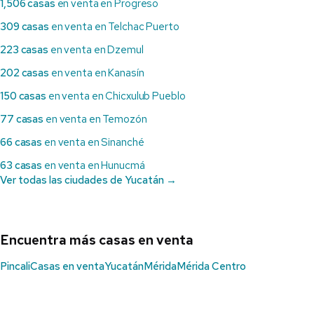
1,506 casas
en venta en Progreso
309 casas
en venta en Telchac Puerto
223 casas
en venta en Dzemul
202 casas
en venta en Kanasín
150 casas
en venta en Chicxulub Pueblo
77 casas
en venta en Temozón
66 casas
en venta en Sinanché
63 casas
en venta en Hunucmá
Ver todas las ciudades de Yucatán →
Encuentra más casas en venta
Pincali
Casas en venta
Yucatán
Mérida
Mérida Centro