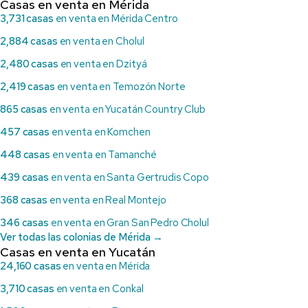
Casas en venta en Mérida
3,731 casas
en venta en Mérida Centro
2,884 casas
en venta en Cholul
2,480 casas
en venta en Dzityá
2,419 casas
en venta en Temozón Norte
865 casas
en venta en Yucatán Country Club
457 casas
en venta en Komchen
448 casas
en venta en Tamanché
439 casas
en venta en Santa Gertrudis Copo
368 casas
en venta en Real Montejo
346 casas
en venta en Gran San Pedro Cholul
Ver todas las colonias de Mérida →
Casas en venta en Yucatán
24,160 casas
en venta en Mérida
3,710 casas
en venta en Conkal