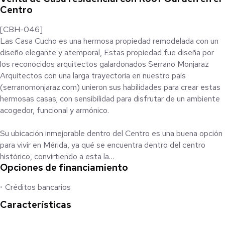
Centro
[CBH-046]
Las Casa Cucho es una hermosa propiedad remodelada con un
diseño elegante y atemporal, Estas propiedad fue diseña por
los reconocidos arquitectos galardonados Serrano Monjaraz
Arquitectos con una larga trayectoria en nuestro país
(serranomonjaraz.com) unieron sus habilidades para crear estas
hermosas casas; con sensibilidad para disfrutar de un ambiente
acogedor, funcional y armónico.
Su ubicación inmejorable dentro del Centro es una buena opción
para vivir en Mérida, ya qué se encuentra dentro del centro
histórico, convirtiendo a esta la
Opciones de financiamiento
mejor zona para invertir en Mérida.
Donde cada vez se rescatan más casas antiguas convirtiéndolas
Créditos bancarios
en residencias y hoteles boutiques.
Características
Todo lo anterior hace de CASA CUCHO una excelente