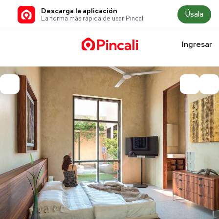
Descarga la aplicación
Úsala
La forma más rápida de usar Pincali
Ingresar