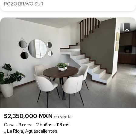
POZO BRAVO SUR
$2,350,000 MXN
en venta
Casa
3 recs.
2 baños
119 m²
., La Rioja, Aguascalientes