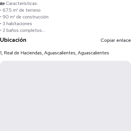
🏡 Características:
• 67.5 m² de terreno
• 90 m² de construcción
• 3 habitaciones
• 2 baños completos
• Cochera con portón
Ubicación
Copiar enlace
• Cuarto de servicio
1, Real de Haciendas, Aguascalientes, Aguascalientes
🔧 Equipamiento:
• Calentador solar ☀️
• Gas estacionario
• Tinaco
💡 Espacios bien distribuidos, ideal para familia o inversión.
📲 Agenda tu cita hoy mismo:
449