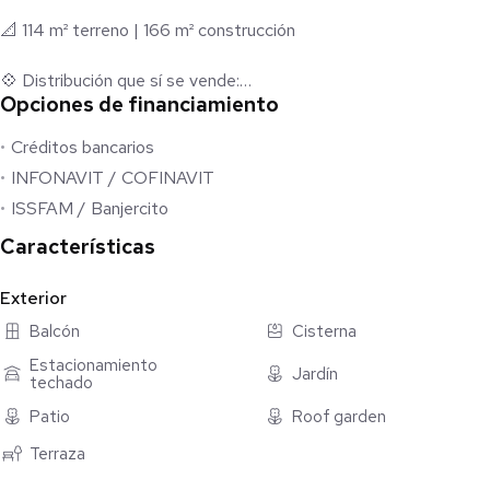
📐 114 m² terreno | 166 m² construcción
💠 Distribución que sí se vende:
Opciones de financiamiento
✔️ 3 recámaras
✔️ Family Room (ideal para home office o sala TV)
Créditos bancarios
✔️ 3.5 baños
INFONAVIT / COFINAVIT
✔️ Roof Garden para disfrutar o invertir en plusvalía
✔️ Jardín privado
ISSFAM / Banjercito
✔️ Área de lavado
Características
✔️ 2 estacionamientos
✔️ Cisterna
Exterior
💠 Amenidades que elevan tu inversión:
Balcón
Cisterna
🏊 Alberca
Estacionamiento
Jardín
🏋 Gimnasio
techado
🏫 Salón de usos múltiples
Patio
Roof garden
🚸 Juegos infantiles
Terraza
🌳 Áreas verdes
🚴 Ciclovías