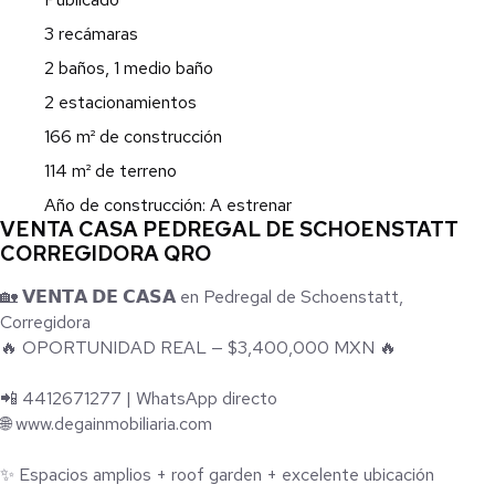
3 recámaras
2 baños, 1 medio baño
2 estacionamientos
166 m² de construcción
114 m² de terreno
Año de construcción: A estrenar
VENTA CASA PEDREGAL DE SCHOENSTATT
CORREGIDORA QRO
🏡 𝗩𝗘𝗡𝗧𝗔 𝗗𝗘 𝗖𝗔𝗦𝗔 en Pedregal de Schoenstatt,
Corregidora
🔥 OPORTUNIDAD REAL — $3,400,000 MXN 🔥
📲 4412671277 | WhatsApp directo
🌐 www.degainmobiliaria.com
✨ Espacios amplios + roof garden + excelente ubicación