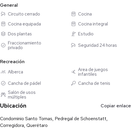
⛩️ Terraza
General
Circuito cerrado
Cocina
📍 Ubicación estratégica en Corregidora
Cocina equipada
Cocina integral
Cerca de plazas comerciales, escuelas y todo lo que necesitas
para vivir o rentar rápido
Dos plantas
Estudio
Fraccionamiento
💣 Ideal para:
Seguridad 24 horas
privado
✔️ Vivir cómodo
✔️ Invertir con buena demanda
Recreación
✔️ Generar rentas
Área de juegos
Alberca
infantiles
📲 Agenda tu cita hoy — 4412671277
Cancha de pádel
Cancha de tenis
🌐 www.degainmobiliaria.com
Salón de usos
múltiples
Ubicación
Copiar enlace
#Querétaro #CasasEnVenta #Corregidora
Condominio Santo Tomas, Pedregal de Schoenstatt,
#InversiónInmobiliaria #BienesRaíces
Corregidora, Querétaro