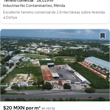
Terreno comercial
26,029 m²
Industrias No Contaminantes, Mérida
Excelente terreno comercial de 2.6 Hectáreas sobre Avenida
a Dzitya
$20 MXN por m²
en renta