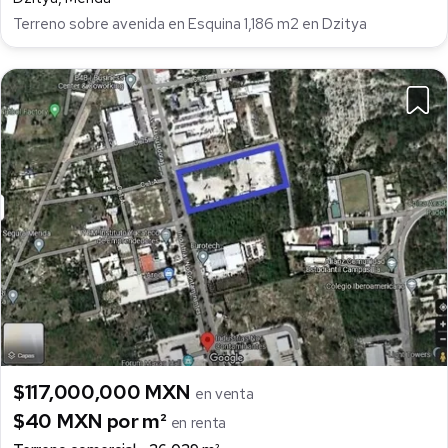
Terreno sobre avenida en Esquina 1,186 m2 en Dzitya
$117,000,000 MXN
en venta
$40 MXN por m²
en renta