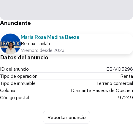
REQUISITOS PARA RENTA:
Mes de apartado
Aval con propiedad libre de gravamen en el Edo. de Yucatán o
Anunciante
doble deposito
Mes de renta adelantada
Maria Rosa Medina Baeza
Gastos notariales a cargo del arrendador.
Remax Tanlah
Miembro desde 2023
Proporcione clave a su asesor CTV671120-149
Datos del anuncio
ID del anuncio
EB-VO5298
Tipo de operación
Renta
Tipo de inmueble
Terreno comercial
Colonia
Diamante Paseos de Opichen
Código postal
97249
Reportar anuncio