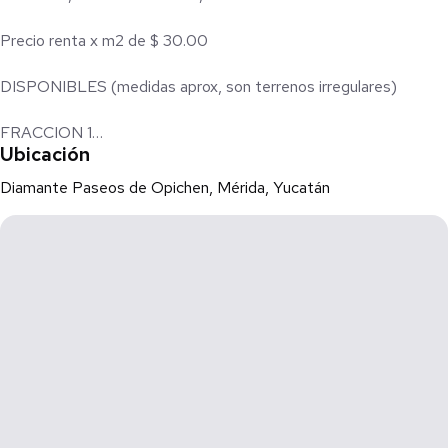
Precio renta x m2 de $ 30.00
DISPONIBLES (medidas aprox, son terrenos irregulares)
FRACCION 1
Ubicación
SUPERFICIE: 542.79 m2
MEDIDAS: 22.94m frente x 25.06m fondo
Diamante Paseos de Opichen, Mérida, Yucatán
FRACCION 2
SUPERFICIE: 1,050.00 m2
MEDIDAS: 26.29m frente x 41.19m fondo
FRACCION 3
SUPERFICIE: 435 m2
MEDIDAS: 21.19m frente x 19m fondo
Ubicado entre Av. Aviación y Periférico Poniente
CON OPCIÓN A VENTA