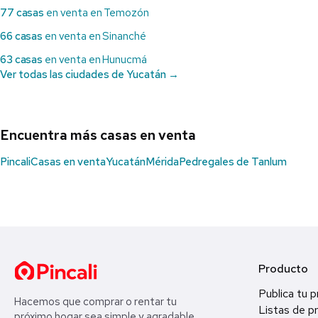
77 casas
en venta en Temozón
66 casas
en venta en Sinanché
63 casas
en venta en Hunucmá
Ver todas las ciudades de Yucatán →
Encuentra más casas en venta
Pincali
Casas en venta
Yucatán
Mérida
Pedregales de Tanlum
Producto
Publica tu 
Hacemos que comprar o rentar tu
Listas de p
próximo hogar sea simple y agradable.