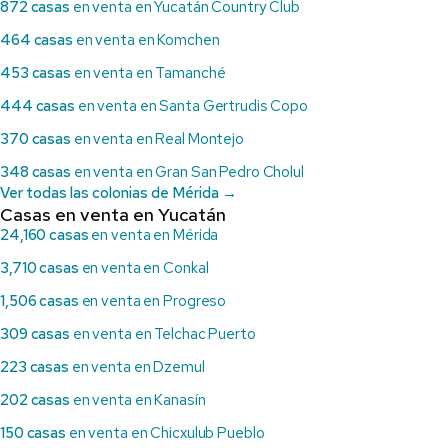
872 casas
en venta en Yucatán Country Club
464 casas
en venta en Komchen
453 casas
en venta en Tamanché
444 casas
en venta en Santa Gertrudis Copo
370 casas
en venta en Real Montejo
348 casas
en venta en Gran San Pedro Cholul
Ver todas las colonias de Mérida →
Casas en venta en Yucatán
24,160 casas
en venta en Mérida
3,710 casas
en venta en Conkal
1,506 casas
en venta en Progreso
309 casas
en venta en Telchac Puerto
223 casas
en venta en Dzemul
202 casas
en venta en Kanasín
150 casas
en venta en Chicxulub Pueblo