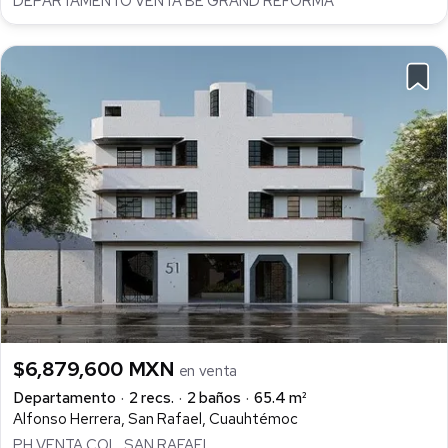
DEPARTAMENTO VENTA BE GRAND REFORMA
$6,879,600 MXN
en venta
Departamento
2 recs.
2 baños
65.4 m²
Alfonso Herrera, San Rafael, Cuauhtémoc
PH VENTA COL. SAN RAFAEL