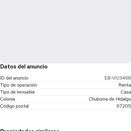
Cuota de mantenimiento: Incluido en la renta
Fecha de entrega: Inmediata
*Precio y disponibilidad sujetos a cambio sin previo aviso,
actualizados quincenalmente* *Imágenes únicamente para
fines ilustrativos *Solamente se incluye el equipamiento
mencionado en la descripción* * Este es un render que puede
variar con respecto al resultado real.*
Datos del anuncio
ID del anuncio
EB-VO3468
Tipo de operación
Renta
Tipo de inmueble
Casa
Colonia
Chuburna de Hidalgo
Código postal
97205