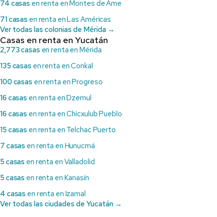
74 casas
en renta en Montes de Ame
71 casas
en renta en Las Américas
Ver todas las colonias de Mérida →
Casas en renta en Yucatán
2,773 casas
en renta en Mérida
135 casas
en renta en Conkal
100 casas
en renta en Progreso
16 casas
en renta en Dzemul
16 casas
en renta en Chicxulub Pueblo
15 casas
en renta en Telchac Puerto
7 casas
en renta en Hunucmá
5 casas
en renta en Valladolid
5 casas
en renta en Kanasín
4 casas
en renta en Izamal
Ver todas las ciudades de Yucatán →