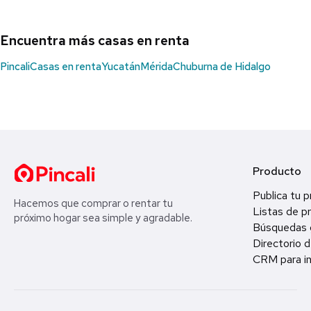
Encuentra más casas en renta
Pincali
Casas en renta
Yucatán
Mérida
Chuburna de Hidalgo
Producto
Publica tu 
Hacemos que comprar o rentar tu
Listas de p
próximo hogar sea simple y agradable.
Búsquedas 
Directorio d
CRM para in