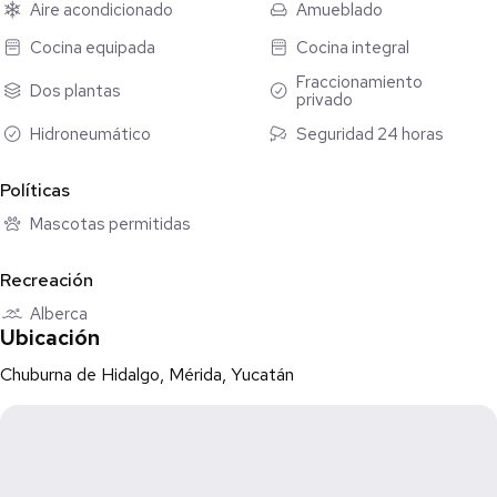
Aire acondicionado
Amueblado
PLANTA ALTA:
Cocina equipada
Cocina integral
Recámara principal con closet vestidor y baño completo
Fraccionamiento
Dos plantas
Recámara secundaria con closet de pared y baño completo
privado
Hidroneumático
Seguridad 24 horas
EQUIPAMIENTO:
Barra de granito
Políticas
Meseta desayunadora
Parrilla
Mascotas permitidas
Gavetas
Refrigerador
Recreación
Cancel en cada regadera
Alberca
3 minisplits
Ubicación
Mosquiteros
Hidroneumático
Chuburna de Hidalgo, Mérida, Yucatán
Calentador
Portón eléctrico
Enseres de cocina