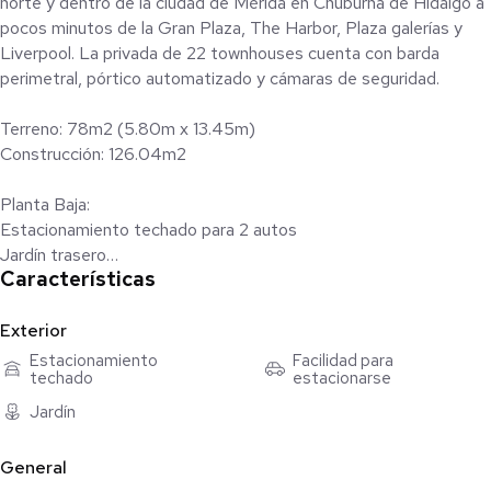
norte y dentro de la ciudad de Mérida en Chuburná de Hidalgo a
pocos minutos de la Gran Plaza, The Harbor, Plaza galerías y
Liverpool. La privada de 22 townhouses cuenta con barda
perimetral, pórtico automatizado y cámaras de seguridad.
Terreno: 78m2 (5.80m x 13.45m)
Construcción: 126.04m2
Planta Baja:
Estacionamiento techado para 2 autos
Jardín trasero
Características
Pasillo de servicio
Sala
Comedor
Exterior
Medio baño
Estacionamiento
Facilidad para
techado
estacionarse
Cocina
Desayunador
Jardín
Alacena
Terraza
General
Piscina