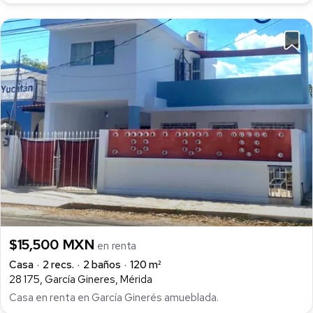
$15,500 MXN
en renta
Casa
2 recs.
2 baños
120 m²
28 175, García Gineres, Mérida
Casa en renta en García Ginerés amueblada.