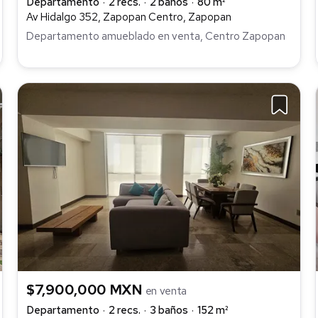
Departamento
2 recs.
2 baños
80 m²
Av Hidalgo 352, Zapopan Centro, Zapopan
Departamento amueblado en venta, Centro Zapopan
$7,900,000 MXN
en venta
Departamento
2 recs.
3 baños
152 m²