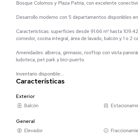
Bosque Colomos y Plaza Patria, con excelente conectivid
Desarrollo moderno con 5 departamentos disponibles en
Características: superficies desde 91.66 m² hasta 109.42
comedor, cocina integral, área de lavado, balcón y 1 o 2
Amenidades: alberca, gimnasio, rooftop con vista panorám
ludoteca, pet park y bici-puerto.
Inventario disponible:
Características
508 | 109.42 m² | Nivel 5 | $8,342,111
310 | 91.66 m² | Nivel 3 | $6,988,100
410 | 91.66 m² | Nivel 4 | $6,988,100
Exterior
502 | 93.79 m² | Nivel 5 | $7,150,490
Balcón
Estacionami
302 | 93.79 m² | Nivel 3 | $7,150,490
602 | 93.79 m² | Nivel 6 | $7,150,490
General
Ideal para vivir o invertir en una zona de alta demanda.
Elevador
Fraccionamie
Precios y disponibilidad sujetos a cambio sin previo aviso