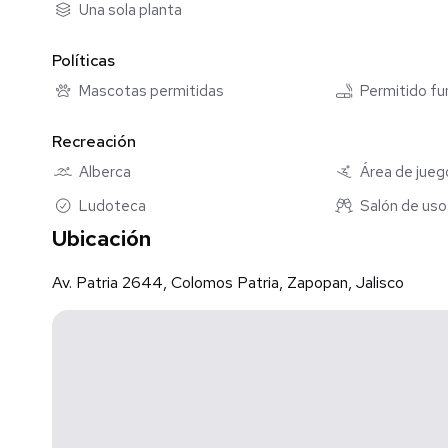
Una sola planta
Contáctame para más información y citas.
Políticas
Mascotas permitidas
Permitido f
Recreación
Alberca
Área de juego
Ludoteca
Salón de uso
Ubicación
Av. Patria 2644, Colomos Patria, Zapopan, Jalisco