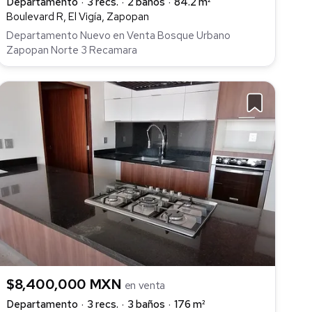
Departamento
3 recs.
2 baños
84.2 m²
Boulevard R, El Vigía, Zapopan
Departamento Nuevo en Venta Bosque Urbano
Zapopan Norte 3 Recamara
$8,400,000 MXN
en venta
Departamento
3 recs.
3 baños
176 m²