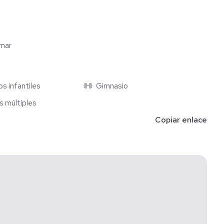
umar
s infantiles
Gimnasio
s múltiples
Copiar enlace