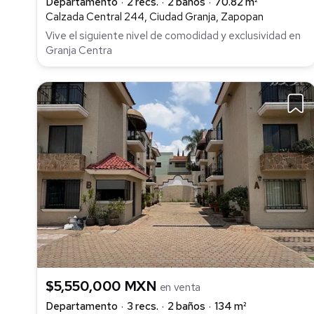
Departamento
2 recs.
2 baños
70.82 m²
Calzada Central 244, Ciudad Granja, Zapopan
Vive el siguiente nivel de comodidad y exclusividad en
Granja Centra
$5,550,000 MXN
en venta
Departamento
3 recs.
2 baños
134 m²