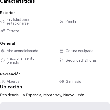
Características
❄️ Minisplits
Exterior
🏊‍♀️ Alberca
Facilidad para
Parrilla
estacionarse
🏋️ Gym
🛋️ Sala lounge
Terraza
🔥 Área de asador
🐾 Área de mascotas
General
👶 Área para niños
Aire acondicionado
Cocina equipada
🏃‍♂️ Vitapista
Fraccionamiento
Seguridad 12 horas
privado
💰 $35,000 mensuales
Recreación
Alberca
Gimnasio
Ubicación
Residencial La Española, Monterrey, Nuevo León