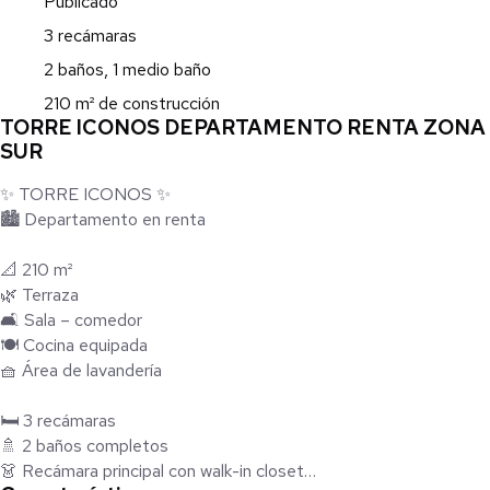
Publicado
3 recámaras
2 baños, 1 medio baño
210 m² de construcción
TORRE ICONOS DEPARTAMENTO RENTA ZONA
SUR
✨ TORRE ICONOS ✨
🏙️ Departamento en renta
📐 210 m²
🌿 Terraza
🛋️ Sala – comedor
🍽️ Cocina equipada
🧺 Área de lavandería
🛏️ 3 recámaras
🚿 2 baños completos
👗 Recámara principal con walk-in closet