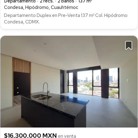
Departamento
2 recs.
2 baños
137 m²
Condesa, Hipódromo, Cuauhtémoc
Departamento Duplex en Pre-Venta 137 m² Col. Hipódromo
Condesa, CDMX.
$16,300,000 MXN
en venta