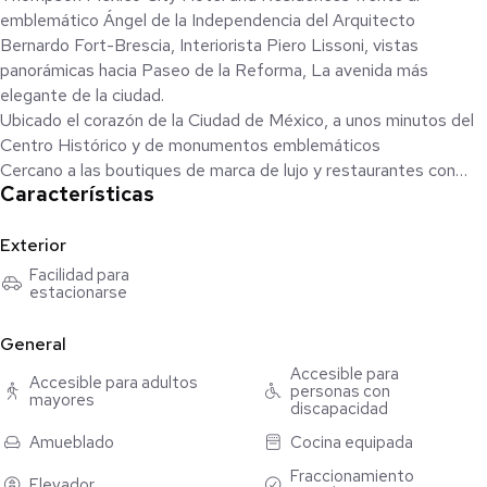
emblemático Ángel de la Independencia del Arquitecto
Bernardo Fort-Brescia, Interiorista Piero Lissoni, vistas
panorámicas hacia Paseo de la Reforma, La avenida más
elegante de la ciudad.
Ubicado el corazón de la Ciudad de México, a unos minutos del
Centro Histórico y de monumentos emblemáticos
Cercano a las boutiques de marca de lujo y restaurantes con
Características
estrellas MICHELIN
A 10 minutos en coche de los barrios más dinámicos de la
Ciudad de México, como La Condesa, La Roma, La Juárez,
Exterior
Polanco y el centro comercial Antara
Facilidad para
estacionarse
A 10 minutos en coche del Museo de Arte Moderno, Museo
Tamayo de Arte Contemporáneo, Museo Nacional de
General
Antropología y el Castillo de Chapultepec
Accesible para
Accesible para adultos
personas con
Un impactante edificio de 43 pisos sobre Paseo de la Reforma,
mayores
discapacidad
Thompson Hotel and Residences ofrece 104 lujosos
Amueblado
Cocina equipada
condominios con vistas panorámicas, que van de una a tres
recámaras más estudio, así como 115 residencias totalmente
Fraccionamiento
Elevador