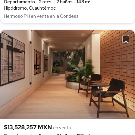
Departamento
2 recs.
2 baños
148 m²
Hipódromo, Cuauhtémoc
Hermoso PH en venta en la Condesa
$13,528,257 MXN
en venta