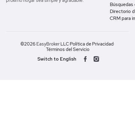
próximo hogar sea simple y agradable.
Búsquedas 
Directorio d
CRM para in
©2026
EasyBroker
LLC
·
Política de Privacidad
·
Términos del Servicio
Switch to English