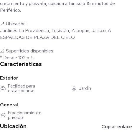
crecimiento y plusvalía, ubicada a tan solo 15 minutos de
Periférico.
📍 Ubicación:
Jardines La Providencia, Tesistán, Zapopan, Jalisco. A
ESPALDAS DE PLAZA DEL CIELO
📐 Superficies disponibles:
* Desde 102 m²
Características
* Terrenos con excelente distribución y frente ideal para
construcción
Exterior
✨ Características del desarrollo:
Facilidad para
Jardín
estacionarse
* Calles privadas con acceso independiente
* Área verde de más de 2,600 m²
General
* Más de 150 árboles
* Urbanización completa
Fraccionamiento
privado
* Infraestructura oculta (agua, drenaje, electricidad y
telecomunicaciones)
Ubicación
Copiar enlace