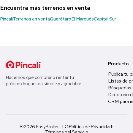
Encuentra más terrenos en venta
Pincali
Terrenos en venta
Querétaro
El Marqués
Capital Sur
Producto
Publica tu 
Hacemos que comprar o rentar tu
Listas de p
próximo hogar sea simple y agradable.
Búsquedas 
Directorio d
CRM para in
©2026
EasyBroker
LLC
·
Política de Privacidad
·
Términos del Servicio