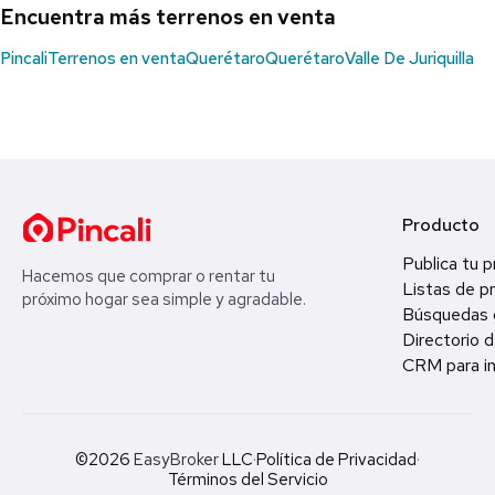
Encuentra más terrenos en venta
Pincali
Terrenos en venta
Querétaro
Querétaro
Valle De Juriquilla
Producto
Publica tu 
Hacemos que comprar o rentar tu
Listas de p
próximo hogar sea simple y agradable.
Búsquedas 
Directorio d
CRM para in
©2026
EasyBroker
LLC
·
Política de Privacidad
·
Términos del Servicio