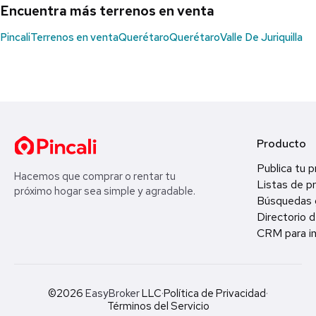
Encuentra más terrenos en venta
Pincali
Terrenos en venta
Querétaro
Querétaro
Valle De Juriquilla
Producto
Publica tu 
Hacemos que comprar o rentar tu
Listas de p
próximo hogar sea simple y agradable.
Búsquedas 
Directorio d
CRM para in
©2026
EasyBroker
LLC
·
Política de Privacidad
·
Términos del Servicio