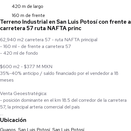
420 m de largo
160 m de frente
Terreno Industrial en San Luis Potosí con frente a
carretera 57 ruta NAFTA princ
62,940 m2 carretera 57 - ruta NAFTA principal
- 160 ml - de frente a carretera 57
- 420 ml de fondo
$600 m2 - $37.7 M MXN
35%-40% anticipo / saldo financiado por el vendedor a 18
meses
Venta Geoestratégica:
- posición dominante en el km 18.5 del corredor de la carretera
57, la principal arteria comercial del país
Ubicación
Dinámica logística:
- Captura de valor directo del crecimiento logístico nacional,
Guanos, San Luis Potosí, San Luis Potosí