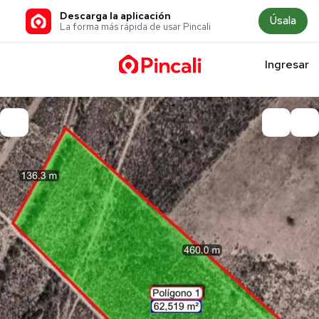
Descarga la aplicación
Úsala
La forma más rápida de usar Pincali
Ingresar