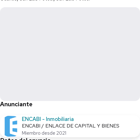
Nearshoring y rutas criticas del bloque NAFTA (salidas a
Matehuala, Saltillo y Monterrey)
Apreciación Capital:
- Precio de entrada altamente competitivo ($600 MXN/m2)
con expectativa de plusvalía acelerada por el inminente
expansión del corredor industrial
Certeza legal:
- Primera escrituración
- predial pagado en su totalidad hasta 2025
- Estatus de "Ready to close" (escrituración inmediata)
Anunciante
ENCABI - Inmobiliaria
ENCABI / ENLACE DE CAPITAL Y BIENES
Miembro desde 2021