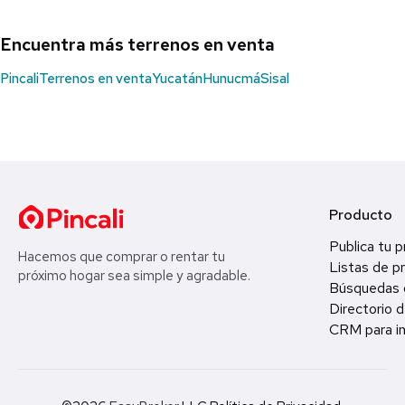
Encuentra más terrenos en venta
Pincali
Terrenos en venta
Yucatán
Hunucmá
Sisal
Producto
Publica tu 
Hacemos que comprar o rentar tu
Listas de p
próximo hogar sea simple y agradable.
Búsquedas 
Directorio d
CRM para in