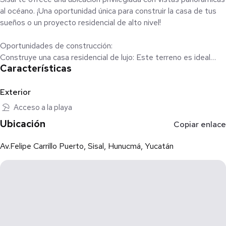
al océano. ¡Una oportunidad única para construir la casa de tus
sueños o un proyecto residencial de alto nivel!
Oportunidades de construcción:
Construye una casa residencial de lujo: Este terreno es ideal
Características
para desarrollar una residencia exclusiva, donde podrás disfrutar
de todas las comodidades frente al mar.
Desarrolla un edificio de departamentos con amenidades
Exterior
premium: La amplitud del terreno te permite también construir
Acceso a la playa
un edificio de departamentos, perfecto para quienes buscan
Ubicación
Copiar enlace
vivir o invertir en un entorno privilegiado. ¡Imagina un rooftop con
piscina infinita, gimnasio, spa y vistas espectaculares del
Av.Felipe Carrillo Puerto, Sisal, Hunucmá, Yucatán
atardecer!
**INCLUYE PROYECTO DE CONSTRUCCIÓN**
Beneficios de la ubicación:
Acceso directo a la playa: Disfruta de la arena blanca y las aguas
cristalinas a solo unos pasos de tu puerta.
Rodeado de naturaleza: Manglares, flora y fauna exótica que