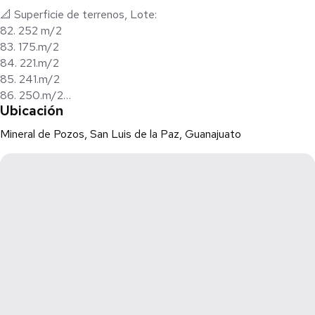
📐 Superficie de terrenos, Lote:
82. 252 m/2
83. 175.m/2
84. 221.m/2
85. 241.m/2
86. 250.m/2
Ubicación
87. 250.m/2
Mineral de Pozos, San Luis de la Paz, Guanajuato
🔥 Precio de oportunidad: $690.00 por m²
Zona de alto crecimiento y proyección, ideal para casa
campestre y de retiro.
⚠️ Propiedad sujeta a disponibilidad, precio sujeto a cambios sin
previo aviso.