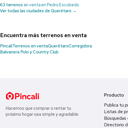
63 terrenos
en venta en Pedro Escobedo
Ver todas las ciudades de Querétaro →
Encuentra más terrenos en venta
Pincali
Terrenos en venta
Querétaro
Corregidora
Balvanera Polo y Country Club
Producto
Publica tu 
Hacemos que comprar o rentar tu
Listas de p
próximo hogar sea simple y agradable.
Búsquedas 
Directorio d