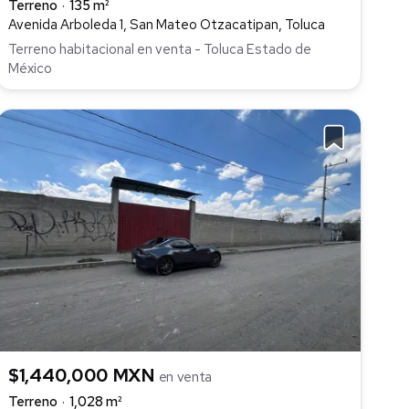
Terreno
135 m²
Avenida Arboleda 1, San Mateo Otzacatipan, Toluca
Terreno habitacional en venta - Toluca Estado de
México
$1,440,000 MXN
en venta
Terreno
1,028 m²