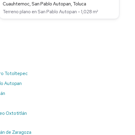
Cuauhtemoc, San Pablo Autopan, Toluca
Terreno plano en San Pablo Autopan – 1,028 m²
ro Totoltepec
lo Autopan
lán
eo Oxtotitlán
pán de Zaragoza