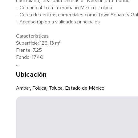
controlado, ideal para familias o inversión patrimonial.
- Cercano al Tren Interurbano México–Toluca
- Cerca de centros comerciales como Town Square y Gal
- Acceso rápido a vialidades principales
Características
Superficie: 126. 13 m²
Frente: 7.25
Fondo: 17.40
Distribución que debe seguir la construcción:
Ubicación
- Planta baja: sala, comedor, cocina integral, medio baño
- Planta alta: 3 recámaras y 2 baños completos
Ambar, Toluca, Toluca, Estado de México
- Diseño moderno y funcional
Amenidades del desarrollo:
- Salón de usos múltiples
- Área de juegos infantiles
- Área común con asador
- Calles de concreto hidráulico