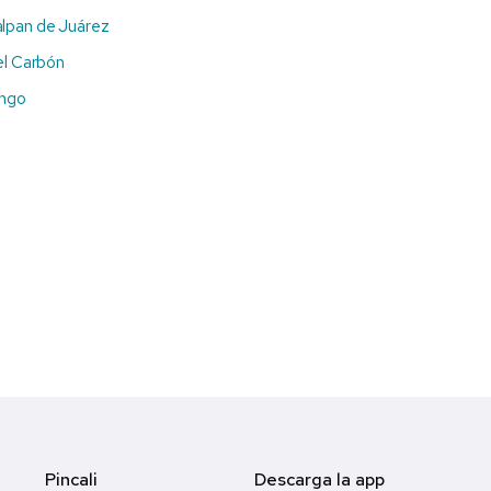
lpan de Juárez
el Carbón
ingo
Pincali
Descarga la app