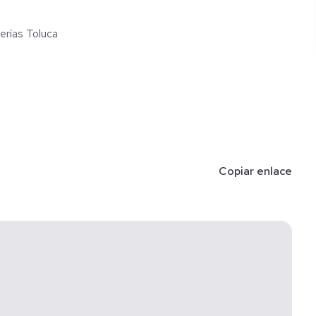
erías Toluca
Copiar enlace
, área de lavado, jardín y estacionamiento para 2 autos