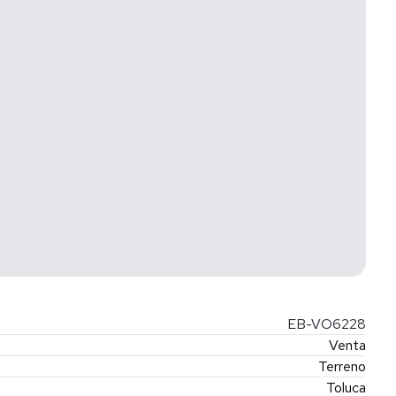
d o las condiciones de compra. Consulta términos y
nte la PROFECO Norma 247-SE-2021 Registro
 propiedad.
n el producto final. El precio no incluye los gastos de
EB-VO6228
Venta
Terreno
Toluca