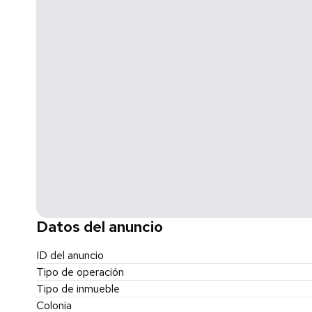
- Entorno cerrado y seguro
- Acceso controlado
- Fraccionamiento privado
- Entorno tranquilo y familiar
*Desarrollo en zona de crecimiento
*Ideal para vivir o invertir
*Los precios pueden variar de acuerdo a la disponibilida
condiciones, aplican restricciones.
*Nota de conformidad con el contrato de Adhesión a
PFCBE/003539-2023, está autorizada la venta de esta
*Las imágenes son meramente ilustrativas y no representa
Datos del anuncio
escrituración, avalúo, ni cuotas de mantenimiento.
ID del anuncio
Tipo de operación
Tipo de inmueble
Colonia