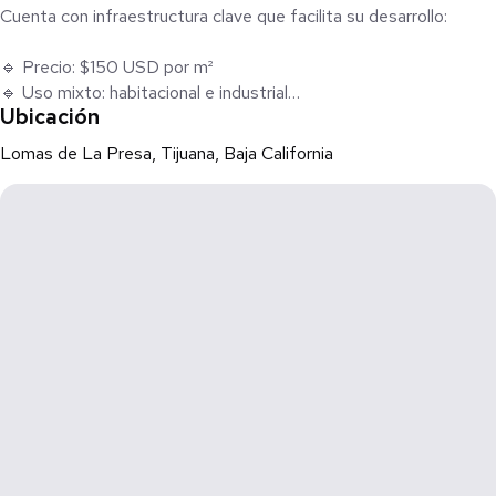
Cuenta con infraestructura clave que facilita su desarrollo:
🔹 Precio: $150 USD por m²
🔹 Uso mixto: habitacional e industrial
Ubicación
🔹 Vista panorámica a la Presa Rodríguez
🔹 Zona en crecimiento con proyección de plusvalía
Lomas de La Presa, Tijuana, Baja California
🔹 Subestación de 75 KVA disponible
🔹 Acceso a Telnor e internet
🔹 Factibilidades disponibles (gestión sencilla)
Su ubicación hacia la presa lo hace ideal para desarrollos
residenciales con vista o proyectos estratégicos de inversión.
📍 Ubicación aproximada: Zona Presa Rodríguez, Tijuana, B.C.