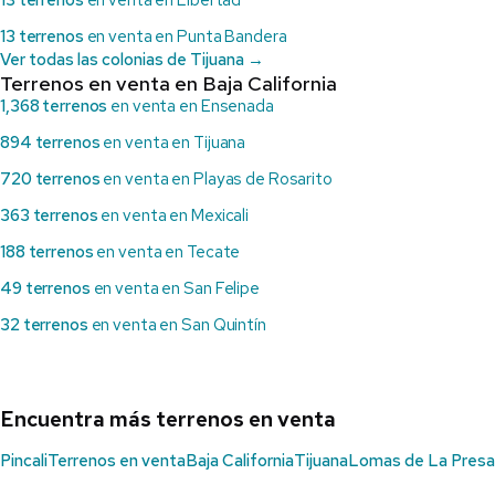
13 terrenos
en venta en Libertad
13 terrenos
en venta en Punta Bandera
Ver todas las colonias de Tijuana →
Terrenos en venta en Baja California
1,368 terrenos
en venta en Ensenada
894 terrenos
en venta en Tijuana
720 terrenos
en venta en Playas de Rosarito
363 terrenos
en venta en Mexicali
188 terrenos
en venta en Tecate
49 terrenos
en venta en San Felipe
32 terrenos
en venta en San Quintín
Encuentra más terrenos en venta
Pincali
Terrenos en venta
Baja California
Tijuana
Lomas de La Presa