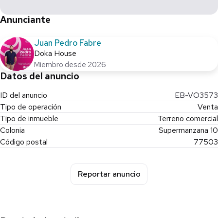
Vistas abiertas y entorno natural difícil de replicar
Anunciante
Acceso principal por Av. Colosio
Conectividad directa hacia zona hotelera mediante nuevo
puente
Juan Pedro Fabre
Cercanía a servicios, transporte y principales vialidades
Doka House
Zona en crecimiento con alta demanda habitacional
Miembro desde 2026
Datos del anuncio
💡 Ideal para:
ID del anuncio
EB-VO3573
Proyecto de departamentos
Tipo de operación
Venta
Condominio residencial
Tipo de inmueble
Terreno comercial
Desarrollo orientado a inversión (renta tradicional o vacacional,
Colonia
Supermanzana 10
sujeto a normativa)
Código postal
77503
Reportar anuncio