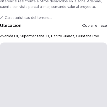
diferencial real frente a otros desarrollos en la zona. Además,
cuenta con vista parcial al mar, sumando valor al proyecto.
📐 Características del terreno
Superficie: 3,000 m²
Ubicación
Copiar enlace
Ubicación: Lomas de Vista Hermosa, Cancún
Avenida 01, Supermanzana 10, Benito Juárez, Quintana Roo
Uso de suelo: H4ME (Habitacional Multifamiliar de Alta
Densidad)
Potencial: hasta 33 viviendas (sujeto a validación normativa)
Estado: Terreno sin construcción, con vegetación natural
Documentación: Escriturado, en regla
💰 Precio
$1,500,000 USD
🌎 Ventajas clave del proyecto
Colindancia directa con área verde protegida (Parque Cancún)