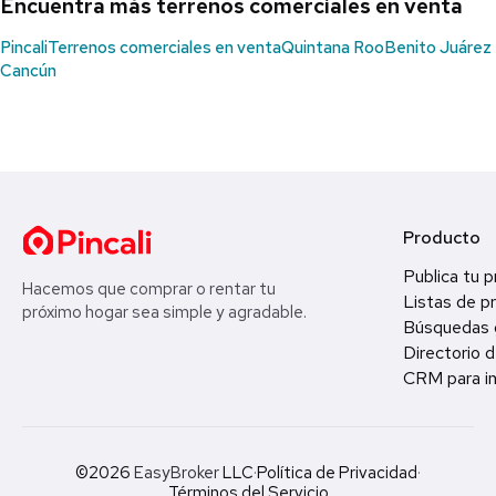
Encuentra más terrenos comerciales en venta
Pincali
Terrenos comerciales en venta
Quintana Roo
Benito Juárez
Cancún
Producto
Publica tu 
Hacemos que comprar o rentar tu
Listas de p
próximo hogar sea simple y agradable.
Búsquedas 
Directorio d
CRM para in
©2026
EasyBroker
LLC
·
Política de Privacidad
·
Términos del Servicio