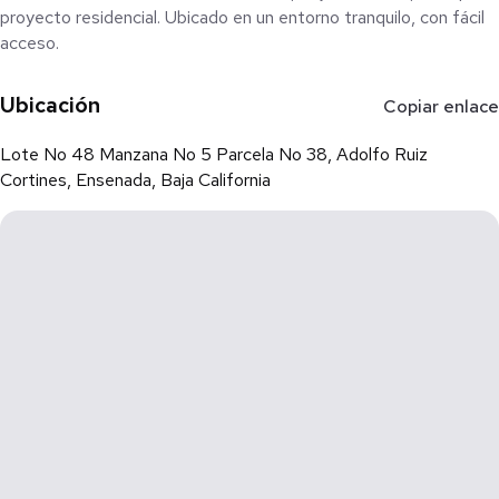
proyecto residencial. Ubicado en un entorno tranquilo, con fácil
acceso.
Superficie de terreno: 1,410 M2
Ubicación
Copiar enlace
Precio : $800,000
Documentación: Cuenta con constancia de posesión ejidal.
Lote No 48 Manzana No 5 Parcela No 38, Adolfo Ruiz
Cortines, Ensenada, Baja California
¡Aprovecha esta oportunidad de inversión en una zona
estratégica y en constante desarrollo! Ideal para construir tu
hogar o negocio.
Para más información o visitas, contáctanos.
Land for Sale in Ejido Ruiz Cortinez