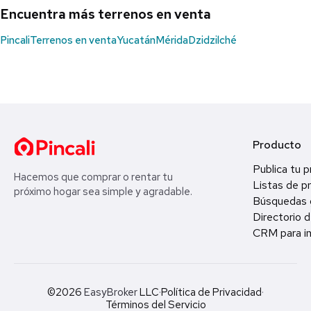
Encuentra más terrenos en venta
Pincali
Terrenos en venta
Yucatán
Mérida
Dzidzilché
Producto
Publica tu 
Hacemos que comprar o rentar tu
Listas de p
próximo hogar sea simple y agradable.
Búsquedas 
Directorio d
CRM para in
©2026
EasyBroker
LLC
·
Política de Privacidad
·
Términos del Servicio