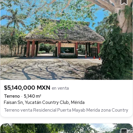
$5,140,000 MXN
en venta
Terreno
5,140 m²
Faisan Sn, Yucatán Country Club, Mérida
Terreno venta Residencial Puerta Mayab Merida zona Country