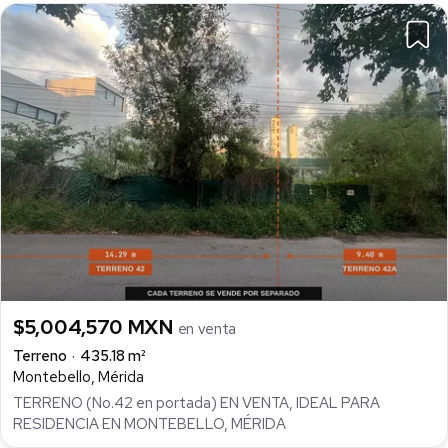
$5,004,570 MXN
en venta
Terreno
435.18 m²
Montebello, Mérida
TERRENO (No.42 en portada) EN VENTA, IDEAL PARA
RESIDENCIA EN MONTEBELLO, MÉRIDA