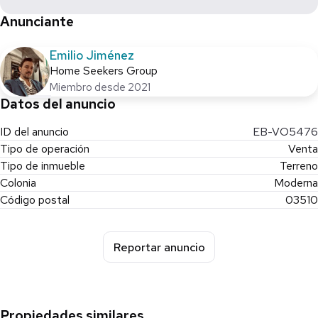
• Desarrollo habitacional vertical
Anunciante
• Proyecto mixto (comercio + vivienda)
• Inversionistas o desarrolladores
Emilio Jiménez
Home Seekers Group
Miembro desde 2021
Datos del anuncio
ID del anuncio
EB-VO5476
Tipo de operación
Venta
Tipo de inmueble
Terreno
Colonia
Moderna
Código postal
03510
Reportar anuncio
Propiedades similares