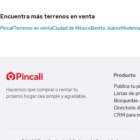
Encuentra más terrenos en venta
Pincali
Terrenos en venta
Ciudad de México
Benito Juárez
Moderna
Producto
Publica tu 
Hacemos que comprar o rentar tu
Listas de p
próximo hogar sea simple y agradable.
Búsquedas 
Directorio d
CRM para in