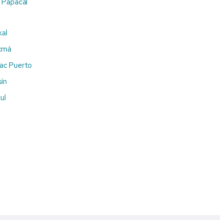
a Papacal
kal
ucmá
hac Puerto
ín
ul