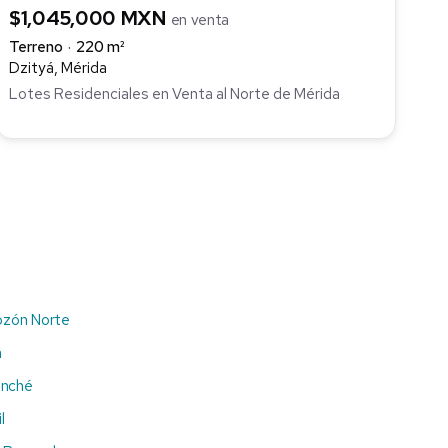
$1,045,000 MXN
en venta
Terreno
220 m²
Dzityá, Mérida
Lotes Residenciales en Venta al Norte de Mérida
ozón Norte
á
anché
l