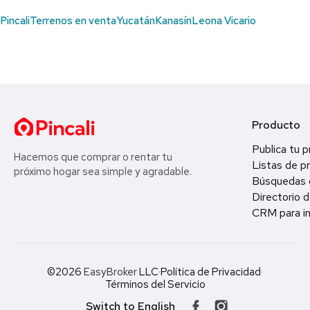
Pincali
Terrenos en venta
Yucatán
Kanasín
Leona Vicario
Producto
Publica tu 
Hacemos que comprar o rentar tu
Listas de p
próximo hogar sea simple y agradable.
Búsquedas 
Directorio d
CRM para in
©2026
EasyBroker
LLC
·
Política de Privacidad
·
Términos del Servicio
Switch to English