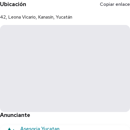
- El poste de luz está en frente del terreno,,puede bajar su luz
Ubicación
Copiar enlace
sin problemas...**Es propiedad**
42, Leona Vicario, Kanasín, Yucatán
Anunciante
Asesoria Yucatan