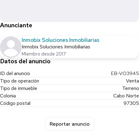
Cancha de Fútbol
*Pet Park
*Adult Park
Anunciante
*Espina verde
*Baby Park
Inmobix Soluciones Inmobiliarias
*Ciudad deportiva
Inmobix Soluciones Inmobiliarias
*Lagos oriente
Miembro desde 2017
*Anfiteatro
Datos del anuncio
ID del anuncio
EB-VO3945
Documentación al día!
Tipo de operación
Venta
Tipo de inmueble
Terreno
Colonia
Cabo Norte
Código postal
97305
Reportar anuncio