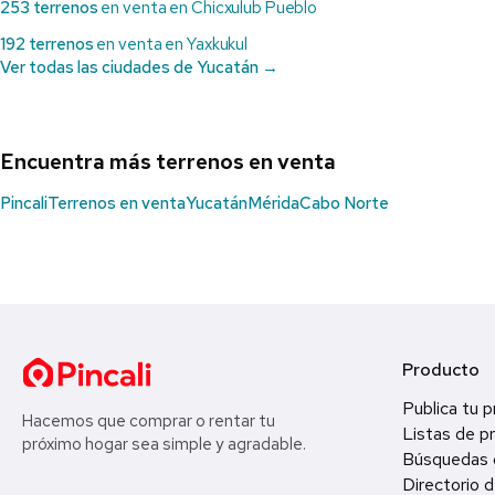
253 terrenos
en venta en Chicxulub Pueblo
192 terrenos
en venta en Yaxkukul
Ver todas las ciudades de Yucatán →
Encuentra más terrenos en venta
Pincali
Terrenos en venta
Yucatán
Mérida
Cabo Norte
Producto
Publica tu 
Hacemos que comprar o rentar tu
Listas de p
próximo hogar sea simple y agradable.
Búsquedas 
Directorio d