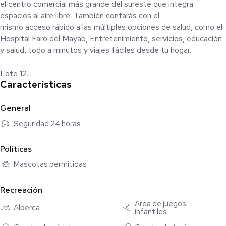
el centro comercial más grande del sureste que integra
espacios al aire libre. También contarás con el
mismo acceso rápido a las múltiples opciones de salud, como el
Hospital Faro del Mayab, Entretenimiento, servicios, educación
y salud, todo a minutos y viajes fáciles desde tu hogar.
Lote 12.
Características
Se encuentra ubicado dentro de la Privada Mesana y cuenta con
una espectacular vista al lago. Ideal para construir la casa de tus
sueños.
General
Seguridad 24 horas
Superficie: 543.65 m2
Frente: 22.86 m
Políticas
Fondo: 20.42 m
Mascotas permitidas
Cuota de Mantenimiento: $5,000 mensuales
Recreación
Amenidades:
Área de juegos
Alberca
infantiles
* Casa Club:
Canchas deportivas