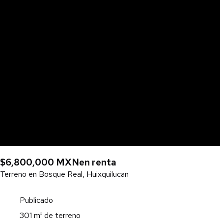
$6,800,000 MXN
en renta
Terreno en Bosque Real, Huixquilucan
Publicado
301 m² de terreno