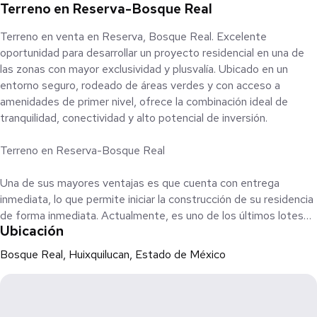
Terreno en Reserva-Bosque Real
Terreno en venta en Reserva, Bosque Real. Excelente
oportunidad para desarrollar un proyecto residencial en una de
las zonas con mayor exclusividad y plusvalía. Ubicado en un
entorno seguro, rodeado de áreas verdes y con acceso a
amenidades de primer nivel, ofrece la combinación ideal de
tranquilidad, conectividad y alto potencial de inversión.
Terreno en Reserva-Bosque Real
Una de sus mayores ventajas es que cuenta con entrega
inmediata, lo que permite iniciar la construcción de su residencia
de forma inmediata. Actualmente, es uno de los últimos lotes
Ubicación
disponibles en esta condición dentro de la zona.
Bosque Real, Huixquilucan, Estado de México
Este terreno es ideal para quienes buscan construir sin esperar
y asegurar su patrimonio en una ubicación privilegiada.