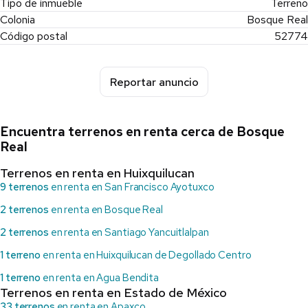
Tipo de inmueble
Terreno
Colonia
Bosque Real
Código postal
52774
Reportar anuncio
Encuentra terrenos en renta cerca de Bosque
Real
Terrenos en renta en Huixquilucan
9 terrenos
en renta en San Francisco Ayotuxco
2 terrenos
en renta en Bosque Real
2 terrenos
en renta en Santiago Yancuitlalpan
1 terreno
en renta en Huixquilucan de Degollado Centro
1 terreno
en renta en Agua Bendita
Terrenos en renta en Estado de México
33 terrenos
en renta en Apaxco