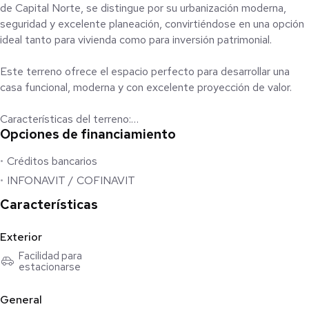
de Capital Norte, se distingue por su urbanización moderna,
seguridad y excelente planeación, convirtiéndose en una opción
ideal tanto para vivienda como para inversión patrimonial.
Este terreno ofrece el espacio perfecto para desarrollar una
casa funcional, moderna y con excelente proyección de valor.
Características del terreno:
Opciones de financiamiento
• Superficie: 130.44 m²
• Frente: 8.54 metros
Créditos bancarios
• Terreno plano, listo para construir
INFONAVIT / COFINAVIT
• Ubicación estratégica dentro de zona ordenada y en
constante desarrollo
Características
Beneficios de la zona:
Exterior
• Seguridad 24/7 y acceso controlado
Facilidad para
• Amplias áreas verdes y entorno familiar
estacionarse
• Infraestructura moderna y servicios subterráneos
• Alta demanda y crecimiento sostenido
General