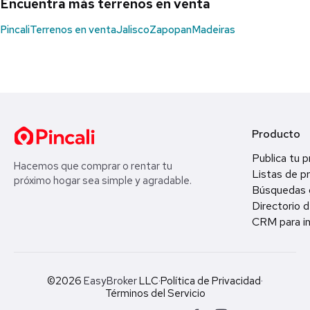
Encuentra más terrenos en venta
Pincali
Terrenos en venta
Jalisco
Zapopan
Madeiras
Producto
Publica tu 
Hacemos que comprar o rentar tu
Listas de p
próximo hogar sea simple y agradable.
Búsquedas 
Directorio d
CRM para in
©2026
EasyBroker
LLC
·
Política de Privacidad
·
Términos del Servicio