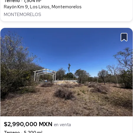
Terreno
1,504 m²
Rayón Km 9, Los Lirios, Montemorelos
MONTEMORELOS
$2,990,000 MXN
en venta
Terreno
5,200 m²