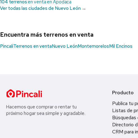
104 terrenos
en venta en Apodaca
Ver todas las ciudades de Nuevo León →
Encuentra más terrenos en venta
Pincali
Terrenos en venta
Nuevo León
Montemorelos
Mil Encinos
Producto
Publica tu 
Hacemos que comprar o rentar tu
Listas de p
próximo hogar sea simple y agradable.
Búsquedas 
Directorio d
CRM para in