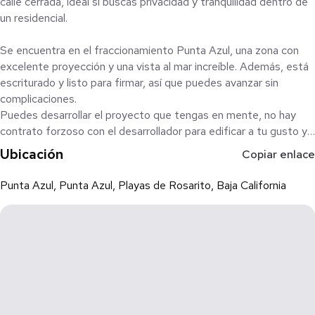
calle cerrada, ideal si buscas privacidad y tranquilidad dentro de
un residencial.
Se encuentra en el fraccionamiento Punta Azul, una zona con
excelente proyección y una vista al mar increíble. Además, está
escriturado y listo para firmar, así que puedes avanzar sin
complicaciones.
Puedes desarrollar el proyecto que tengas en mente, no hay
contrato forzoso con el desarrollador para edificar a tu gusto y
presupuesto ya sea para vivir o invertir.
Ubicación
Copiar enlace
El residencial cuenta con amenidades como:
Punta Azul, Punta Azul, Playas de Rosarito, Baja California
• Casa club
• Alberca
• Gimnasio
• Restaurantes
• Canchas de tenis
• Seguridad con caseta de acceso
También se tiene contemplado un centro comercial dentro del