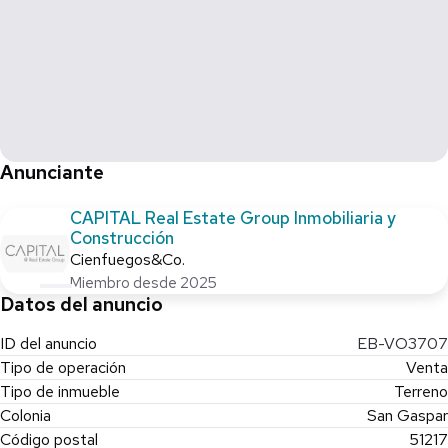
descanso en Valle con vista al lago.
Si buscas un terreno con potencial de plusvalía, esta es la
opción perfecta para ti. ¡No pierdas la oportunidad de asegurar
tu futuro!.
Anunciante
CAPITAL Real Estate Group Inmobiliaria y
Construcción
Cienfuegos&Co.
Miembro desde 2025
Datos del anuncio
ID del anuncio
EB-VO3707
Tipo de operación
Venta
Tipo de inmueble
Terreno
Colonia
San Gaspar
Código postal
51217