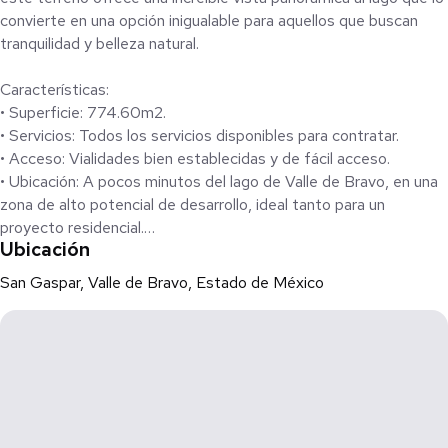
convierte en una opción inigualable para aquellos que buscan
tranquilidad y belleza natural.
Características:
• Superficie: 774.60m2.
• Servicios: Todos los servicios disponibles para contratar.
• Acceso: Vialidades bien establecidas y de fácil acceso.
• Ubicación: A pocos minutos del lago de Valle de Bravo, en una
zona de alto potencial de desarrollo, ideal tanto para un
proyecto residencial.
Ubicación
Este terreno representa una gran oportunidad de inversión
San Gaspar, Valle de Bravo, Estado de México
debido a su ubicación estratégica, con alta demanda tanto para
el turismo como para quienes buscan un lugar exclusivo para
vivir. El área ha demostrado un crecimiento constante en su
valorización, lo que asegura un retorno atractivo de inversión en
el mediano y largo plazo. Además, la vista única al lago y la
cercanía a actividades recreativas como deportes acuáticos,
hacen de este lugar un espacio ideal para construir tu casa de