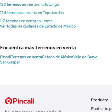
128 terrenos
en venta en Jilotzingo
124 terrenos
en venta en Tepotzotlán
117 terrenos
en venta en Lerma
Ver todas las ciudades de Estado de México →
Encuentra más terrenos en venta
Pincali
Terrenos en venta
Estado de México
Valle de Bravo
San Gaspar
Producto
Publica tu 
Hacemos que comprar o rentar tu