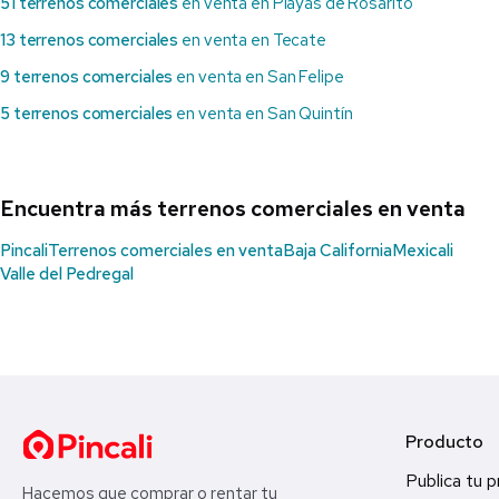
51 terrenos comerciales
en venta en Playas de Rosarito
13 terrenos comerciales
en venta en Tecate
9 terrenos comerciales
en venta en San Felipe
5 terrenos comerciales
en venta en San Quintín
Encuentra más terrenos comerciales en venta
Pincali
Terrenos comerciales en venta
Baja California
Mexicali
Valle del Pedregal
Producto
Publica tu 
Hacemos que comprar o rentar tu