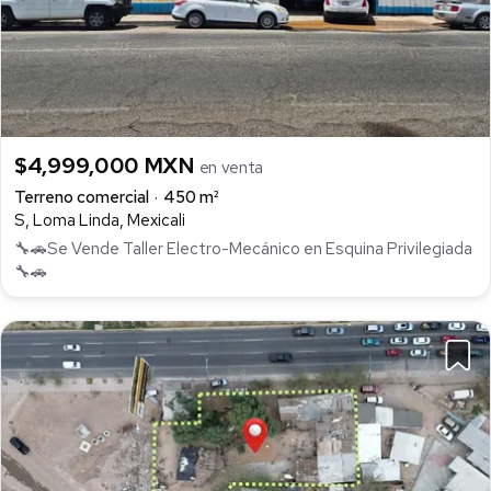
$4,999,000 MXN
en venta
Terreno comercial
450 m²
S, Loma Linda, Mexicali
🔧🚗Se Vende Taller Electro-Mecánico en Esquina Privilegiada
🔧🚗