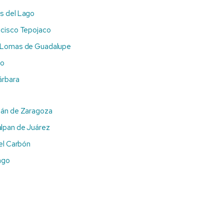
s del Lago
ncisco Tepojaco
s Lomas de Guadalupe
io
árbara
pán de Zaragoza
lpan de Juárez
del Carbón
ngo