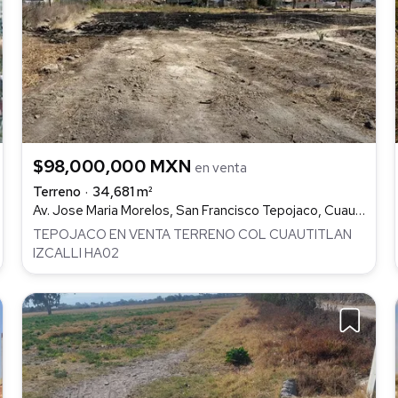
$98,000,000 MXN
en venta
Terreno
34,681 m²
Av. Jose Maria Morelos, San Francisco Tepojaco, Cuautitlán Izcalli
TEPOJACO EN VENTA TERRENO COL CUAUTITLAN
IZCALLI HA02