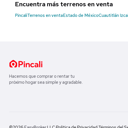
Encuentra más terrenos en venta
Pincali
Terrenos en venta
Estado de México
Cuautitlán Izcal
Hacemos que comprar o rentar tu
próximo hogar sea simple y agradable.
©2026
EasyBroker
LLC
·
Política de Privacidad
·
Términos del Se