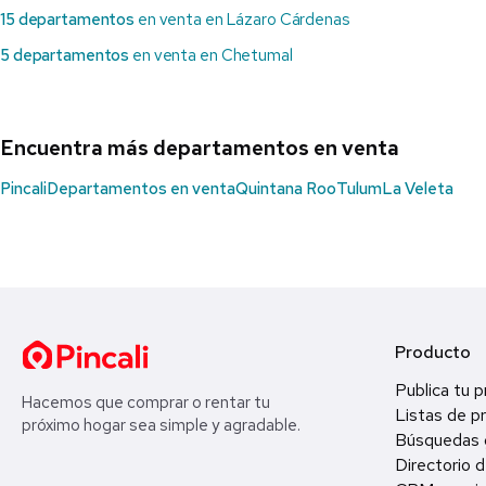
15 departamentos
en venta en Lázaro Cárdenas
5 departamentos
en venta en Chetumal
Encuentra más departamentos en venta
Pincali
Departamentos en venta
Quintana Roo
Tulum
La Veleta
Producto
Publica tu 
Hacemos que comprar o rentar tu
Listas de p
próximo hogar sea simple y agradable.
Búsquedas 
Directorio d