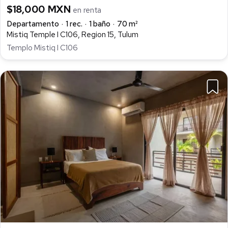
$18,000 MXN
en renta
Departamento
1 rec.
1 baño
70 m²
Mistiq Temple I C106, Region 15, Tulum
Templo Mistiq I C106