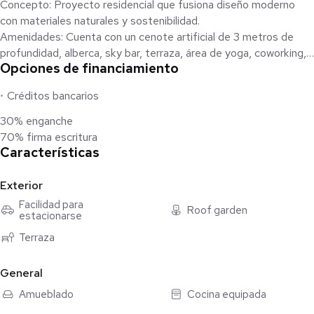
Concepto: Proyecto residencial que fusiona diseño moderno
con materiales naturales y sostenibilidad.
Amenidades: Cuenta con un cenote artificial de 3 metros de
profundidad, alberca, sky bar, terraza, área de yoga, coworking,
Opciones de financiamiento
cabina de video, área de cine, cafetería y seguridad 24/7.
Créditos bancarios
En este edificio que destaca por su diseño, te ofrecemos
Departamentos de 1 recámara que se entregan completamente
30% enganche
equipado y amueblado, con tina para refrescarte, con vista lo
70% firma escritura
que hará de esta una experiencia relajante.
Características
Unidades disponibles: #6 en primer piso; #10 y 11 en segundo
Exterior
piso;#15 y 16 en tercer piso. No olvides que contamos con
Facilidad para
Roof garden
elevador!
estacionarse
Terraza
El precio citado, se refiere al pago de contado, no incluye
gastos notariales, de avalúo, ni gestoría; sÍ la propiedad es
General
contratada mediante crédito, el precio total se determinará en
función de los montos variables de concepto de crédito y
Amueblado
Cocina equipada
notariales que deberán ser consultados con los promotores de