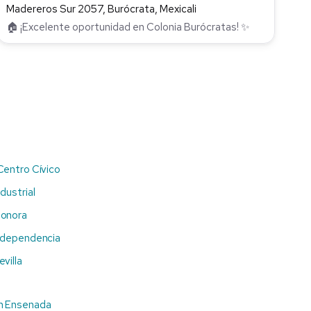
Madereros Sur 2057, Burócrata, Mexicali
🏠 ¡Excelente oportunidad en Colonia Burócratas! ✨
Centro Cívico
dustrial
Sonora
Independencia
villa
n Ensenada