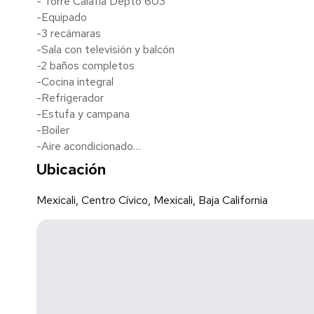
- Torre Calafia Depto 603
-Equipado
-3 recámaras
-Sala con televisión y balcón
-2 baños completos
-Cocina integral
-Refrigerador
-Estufa y campana
-Boiler
-Aire acondicionado
-Closets
Ubicación
-Lavadora y secadora en cuarto de lavado
-Persianas
Mexicali, Centro Cívico, Mexicali, Baja California
-Cerrojo electrónico
- Doble estacionamiento
-Acceso privado, ascensor, alberca, gimnasio, área de asa
Precio: $23,000 pesos mensuales
(incluye cuota de mantenimiento y limpieza)