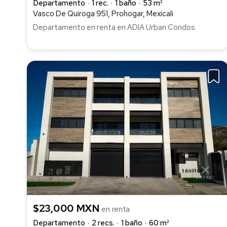
Departamento
1 rec.
1 baño
53 m²
Vasco De Quiroga 951, Prohogar, Mexicali
Departamento en renta en ADIA Urban Condos
$23,000 MXN
en renta
Departamento
2 recs.
1 baño
60 m²