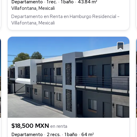
Departamento
1 rec.
1 baño
43.84 m²
Villafontana, Mexicali
Departamento en Renta en Hamburgo Residencial –
Villafontana, Mexicali
$18,500 MXN
en renta
Departamento
2 recs.
1 baño
64 m²