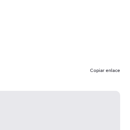
Copiar enlace
dor, regaderas, área de juegos, lavandería.