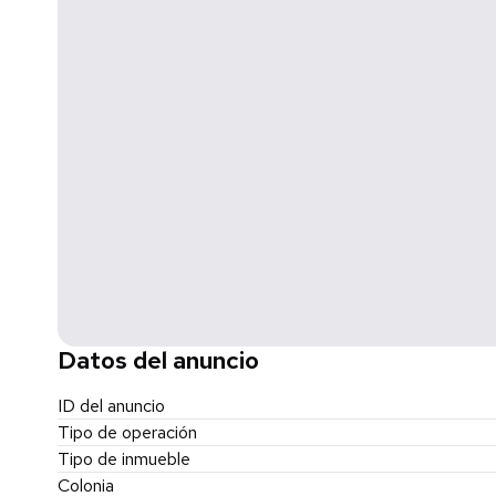
COMUNÍCATE CON:
BRENDA LAW
(Número de Registro ante PROFECO 3491-2022)
☎ (686) 157 8752
O MÁNDAME UN INBOX
Datos del anuncio
ID del anuncio
Tipo de operación
Tipo de inmueble
Colonia