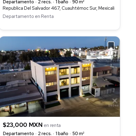
Departamento
2 recs.
1 baño
90 m²
Republica Del Salvador 467, Cuauhtémoc Sur, Mexicali
Departamento en Renta
$23,000 MXN
en renta
Departamento
2 recs.
1 baño
50 m²