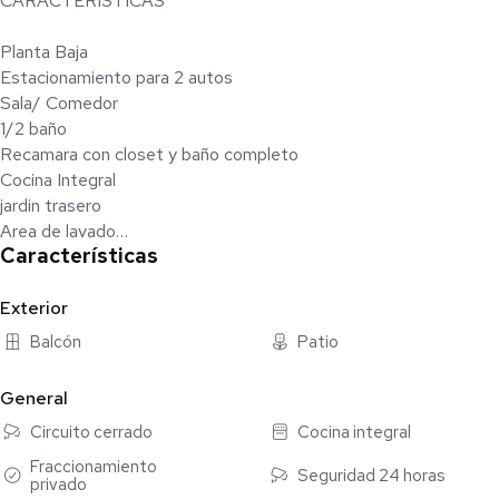
CARACTERISTICAS
Planta Baja
Estacionamiento para 2 autos
Sala/ Comedor
1/2 baño
Recamara con closet y baño completo
Cocina Integral
jardin trasero
Area de lavado
Características
Planta Alta
2 habitaciones con closet y baño ( 1 Recamara incluye balcón )
Exterior
Balcón
Patio
AMENIDADES
Alberca
General
Juegos infantiles
Circuito cerrado
Cocina integral
Gimnasio
Cancha de pádel
Fraccionamiento
Seguridad 24 horas
privado