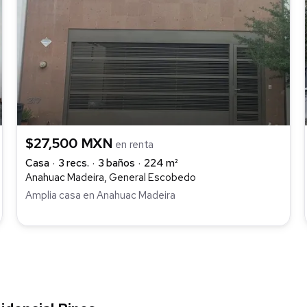
$27,500 MXN
en renta
Casa
3 recs.
3 baños
224 m²
Anahuac Madeira, General Escobedo
Amplia casa en Anahuac Madeira