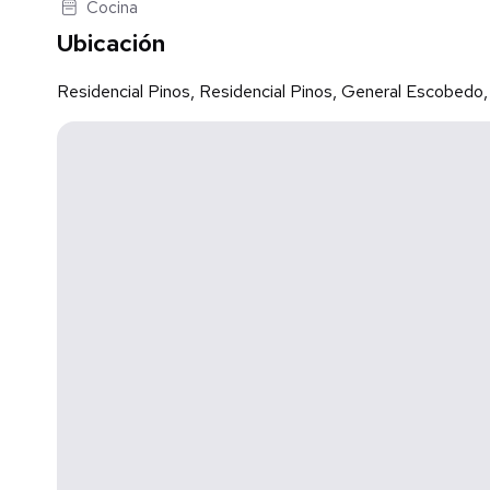
Supermercados
Cocina
Restaurantes
Ubicación
Farmacias y servicios
Renta: $27,000 mensuales Id Gvia: 120464
Residencial Pinos, Residencial Pinos, General Escobedo