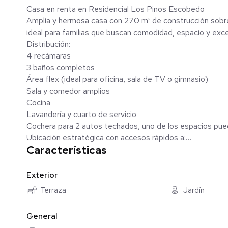
Casa en renta en Residencial Los Pinos Escobedo
Amplia y hermosa casa con 270 m² de construcción sobre
ideal para familias que buscan comodidad, espacio y exce
Distribución:
4 recámaras
3 baños completos
Área flex (ideal para oficina, sala de TV o gimnasio)
Sala y comedor amplios
Cocina
Lavandería y cuarto de servicio
Cochera para 2 autos techados, uno de los espacios pue
Ubicación estratégica con accesos rápidos a:
Características
Av. Sendero Divisorio
Av. Raúl Salinas
Av. Barragán
Exterior
Libramiento Noroeste
Terraza
Jardín
Cerca de:
Centros comerciales
General
Escuelas