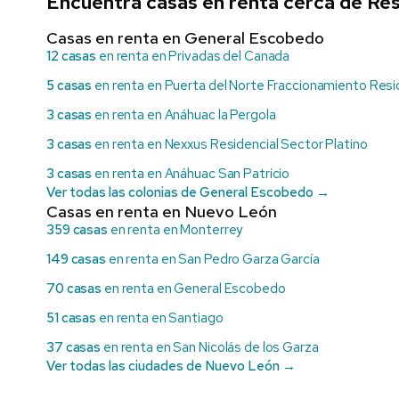
Encuentra casas en renta cerca de Res
Casas en renta en General Escobedo
12 casas
en renta en Privadas del Canada
5 casas
en renta en Puerta del Norte Fraccionamiento Resi
3 casas
en renta en Anáhuac la Pergola
3 casas
en renta en Nexxus Residencial Sector Platino
3 casas
en renta en Anáhuac San Patricio
Ver todas las colonias de General Escobedo →
Casas en renta en Nuevo León
359 casas
en renta en Monterrey
149 casas
en renta en San Pedro Garza García
70 casas
en renta en General Escobedo
51 casas
en renta en Santiago
37 casas
en renta en San Nicolás de los Garza
Ver todas las ciudades de Nuevo León →