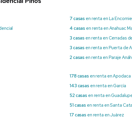
idencial Pinos
7 casas
en renta en La Encomi
dencial
4 casas
en renta en Anahuac Ma
3 casas
en renta en Cerradas d
3 casas
en renta en Puerta de 
2 casas
en renta en Paraje Aná
178 casas
en renta en Apodaca
143 casas
en renta en García
52 casas
en renta en Guadalup
51 casas
en renta en Santa Cata
17 casas
en renta en Juárez