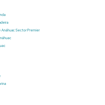
enda
deira
e Anáhuac Sector Premier
Anáhuac
huac
e
rina