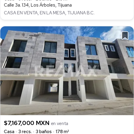
Calle 3a. 134, Los Árboles, Tijuana
CASA EN VENTA, EN LA MESA, TIJUANA B.C.
$7,167,000 MXN
en venta
Casa
3 recs.
3 baños
178 m²