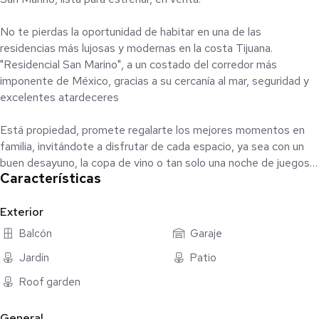
No te pierdas la oportunidad de habitar en una de las
residencias más lujosas y modernas en la costa Tijuana.
"Residencial San Marino", a un costado del corredor más
imponente de México, gracias a su cercanía al mar, seguridad y
excelentes atardeceres
Está propiedad, promete regalarte los mejores momentos en
familia, invitándote a disfrutar de cada espacio, ya sea con un
buen desayuno, la copa de vino o tan solo una noche de juegos
Características
de mesa.
Características:
Exterior
♟️4 recámaras, la principal c/walk in closet
Balcón
Garaje
♟️Estancia familiar para tv
Jardín
Patio
♟️Garage para 2 autos
♟️2 baños y medio
Roof garden
♟️Sala principal con doble altura
♟️Cocina integral de madera solida
General