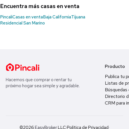
Encuentra más casas en venta
Pincali
Casas en venta
Baja California
Tijuana
Residencial San Marino
Producto
Publica tu 
Hacemos que comprar o rentar tu
Listas de p
próximo hogar sea simple y agradable.
Búsquedas 
Directorio d
CRM para in
©2026
EasyBroker
LLC
·
Política de Privacidad
·