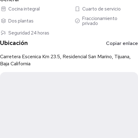
♟️Comedor
Cocina integral
Cuarto de servicio
♟️Cto. de lavado
♟️Patio y jardín posterior
Fraccionamiento
Dos plantas
privado
♟️Asador y pérgola
♟️pasillo lateral con áreas verdes
Seguridad 24 horas
Precio $7,300,000 M.N.
Ubicación
Copiar enlace
Imágenes ilustrativas pueden variar el producto final, precios y
Carretera Escenica Km 23.5, Residencial San Marino, Tijuana,
disponibilidad pueden cambiar sin previo aviso.
Baja California
Contrato de Adhesión de Intermediación para la compraventa
de inmuebles, registrado ante PROFECO número 7832-2023