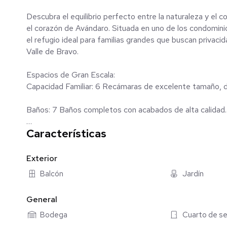
Descubra el equilibrio perfecto entre la naturaleza y el
el corazón de Avándaro. Situada en uno de los condomini
el refugio ideal para familias grandes que buscan privaci
Valle de Bravo.
Espacios de Gran Escala:
Capacidad Familiar: 6 Recámaras de excelente tamaño, di
Baños: 7 Baños completos con acabados de alta calidad.
Características
Distribución: Espacios integrados que invitan a la conviv
entorno boscoso.
Exterior
Amenidades de Club Privado:
Balcón
Jardín
Viva la experiencia de un "resort" dentro de su propio h
General
Deporte y Recreación: Cancha de tenis profesional y albe
Bodega
Cuarto de se
Naturaleza: Extensos jardines maduros y áreas verdes 