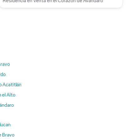
Residencia en Venta en el Corazón de Avandaro
Bravo
rdo
 Acatitlán
 el Alto
vándaro
lucan
e Bravo