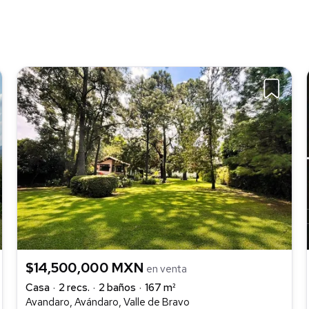
$14,500,000 MXN
en venta
Casa
2 recs.
2 baños
167 m²
Avandaro, Avándaro, Valle de Bravo