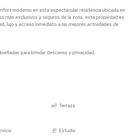
 confort moderno en esta espectacular residencia ubicada en
os más exclusivos y seguros de la zona, esta propiedad es
dad, lujo y acceso inmediato a las mejores actividades de
señadas para brindar descanso y privacidad.
encia, con amplias áreas sociales que se conectan con el
Terraza
ogar con amenidades compartidas de primer nivel:
rca climatizada.
rvicio
Estudio
perfectamente mantenidas.