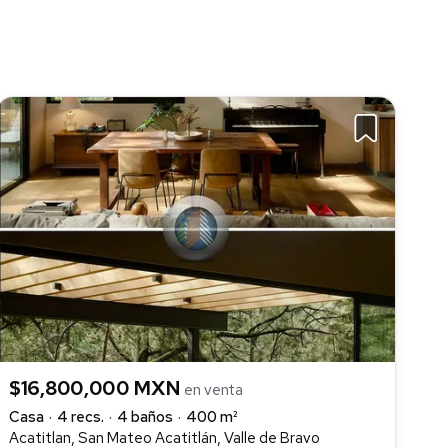
$16,800,000 MXN
en venta
Casa
4 recs.
4 baños
400 m²
Acatitlan, San Mateo Acatitlán, Valle de Bravo