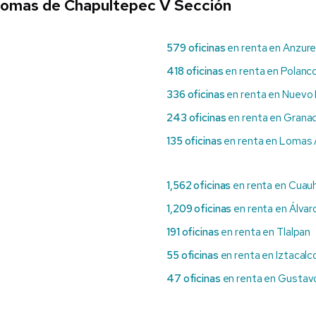
 Lomas de Chapultepec V Sección
579 oficinas
en renta en Anzur
418 oficinas
en renta en Polanco
336 oficinas
en renta en Nuevo
243 oficinas
en renta en Grana
135 oficinas
en renta en Lomas 
1,562 oficinas
en renta en Cua
1,209 oficinas
en renta en Álva
191 oficinas
en renta en Tlalpan
55 oficinas
en renta en Iztacalc
47 oficinas
en renta en Gustav