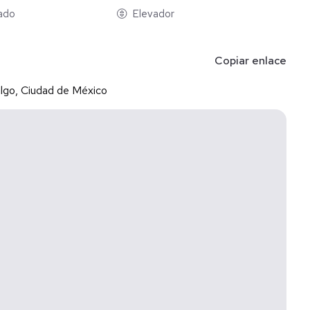
rado
Elevador
Copiar enlace
lgo, Ciudad de México
aja de las Lomas, en zona corporativa, rodeado de plazas
l, y metro cercano.