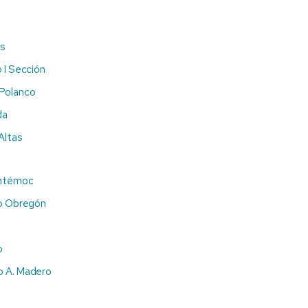
es
 I Sección
 Polanco
da
Altas
uhtémoc
ro Obregón
o
o A. Madero