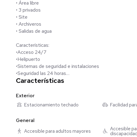
• Área libre
• 3 privados
• Site
• Archiveros
• Salidas de agua
Características:
•Acceso 24/7
•Helipuerto
•Sistemas de seguridad e instalaciones
•Seguridad las 24 horas
Características
•Monitoreo central inteligente
•Sistema de detección de humo y red de aspersores cont
•C.C.T.V.
Exterior
•Control electrónico de accesos
Estacionamiento techado
Facilidad pa
•Red digital de telecomunicaciones
•Aire acondicionado
General
•Plantas de emergencia para áreas comunes
Accesible pa
•Luminarias de alta eficiencia en áreas comunes
Accesible para adultos mayores
discapacida
•Fachada termo eficiente con doble cristal y filtro solar.