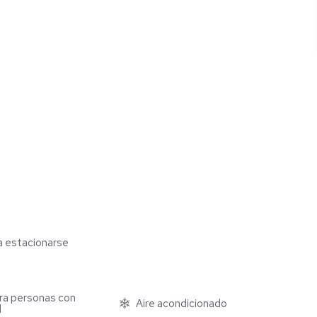
ra incendios
ra estacionarse
ra personas con
Aire acondicionado
d