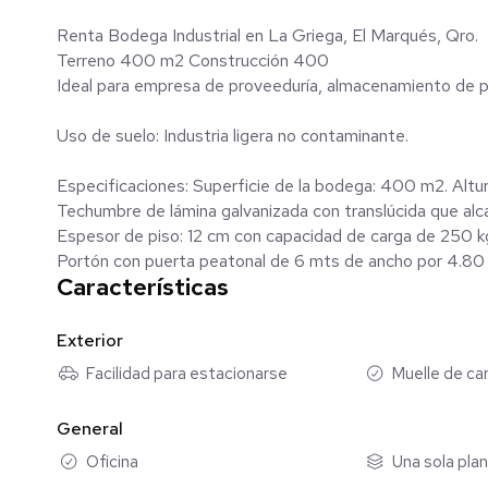
Renta Bodega Industrial en La Griega, El Marqués, Qro.
Terreno 400 m2 Construcción 400
Ideal para empresa de proveeduría, almacenamiento de p
Uso de suelo: Industria ligera no contaminante.
Especificaciones: Superficie de la bodega: 400 m2. Altu
Techumbre de lámina galvanizada con translúcida que alca
Espesor de piso: 12 cm con capacidad de carga de 250 
Portón con puerta peatonal de 6 mts de ancho por 4.80
Características
Dos oficinas y dos baños H/M
Luz trifásica.
Exterior
Transformador de luz 30 KVA.
Facilidad para estacionarse
Muelle de ca
Amplio patio de maniobras de 400 metros privativo a la
Caseta de vigilancia y entrada peatonal.
General
Barda perimetral, cerca de malla ciclónica e iluminación.
Oficina
Una sola pla