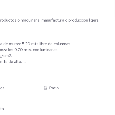
roductos o maquinaria, manufactura o producción ligera.
ra de muros: 5.20 mts libre de columnas.
nza los 9.70 mts. con luminarias.
kg/cm2.
 mts de alto.
rga
Patio
 bodega.
nta