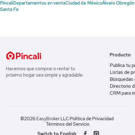
Pincali
Departamentos en venta
Ciudad de México
Álvaro Obregón
Santa Fe
Producto
Publica tu 
Hacemos que comprar o rentar tu
Listas de p
próximo hogar sea simple y agradable.
Búsquedas 
Directorio d
CRM para in
©2026
EasyBroker
LLC
·
Política de Privacidad
·
Términos del Servicio
Switch to English