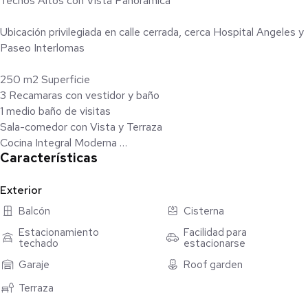
Techos Altos con Vista Panorámica
Ubicación privilegiada en calle cerrada, cerca Hospital Angeles y
Paseo Interlomas
250 m2 Superficie
3 Recamaras con vestidor y baño
1 medio baño de visitas
Sala-comedor con Vista y Terraza
Cocina Integral Moderna
Características
Antecomedor
Área de lavado
Cuarto de servicio con baño
Exterior
Alacena
Balcón
Cisterna
2 Garages
Estacionamiento
Facilidad para
1 Bodega
techado
estacionarse
(Opción Roof garden privado)
Garaje
Roof garden
Áreas Comunes
Terraza
Alberca, Salon de fiestas, Gimnasio, Roof garden común