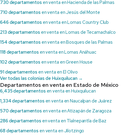
730 departamentos
en venta en Hacienda de las Palmas
710 departamentos
en venta en Jesús del Monte
646 departamentos
en venta en Lomas Country Club
213 departamentos
en venta en Lomas de Tecamachalco
154 departamentos
en venta en Bosques de las Palmas
118 departamentos
en venta en Lomas Anáhuac
102 departamentos
en venta en Green House
91 departamentos
en venta en El Olivo
Ver todas las colonias de Huixquilucan →
Departamentos en venta en Estado de México
6,435 departamentos
en venta en Huixquilucan
1,334 departamentos
en venta en Naucalpan de Juárez
570 departamentos
en venta en Atizapán de Zaragoza
286 departamentos
en venta en Tlalnepantla de Baz
68 departamentos
en venta en Jilotzingo