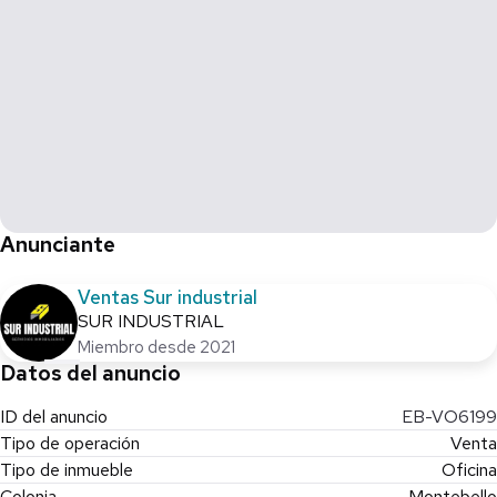
* Área de cowork
* Sala de espera
* Coffee break
* Baños en áreas comunes
* Roof top con área de comedor
Superficie total de 40.69 m² (incluye 1 cajón de
estacionamiento)
El precio de esta oficina es de $1,680,000 MXN (IVA incluido).
Anunciante
Para mayor información contáctanos Cel. 999 949 2636
Ventas Sur industrial
*Consulta disponibilidad*
SUR INDUSTRIAL
Miembro desde 2021
*Cambio de precio sin previo aviso*
Datos del anuncio
ID del anuncio
EB-VO6199
Tipo de operación
Venta
Tipo de inmueble
Oficina
Colonia
Montebello