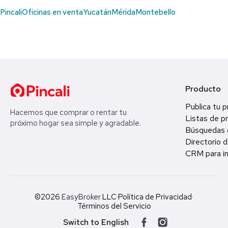
Pincali
Oficinas en venta
Yucatán
Mérida
Montebello
Producto
Publica tu 
Hacemos que comprar o rentar tu
Listas de p
próximo hogar sea simple y agradable.
Búsquedas 
Directorio d
CRM para in
©2026
EasyBroker
LLC
·
Política de Privacidad
·
Términos del Servicio
Switch to English