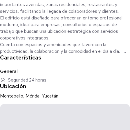
importantes avenidas, zonas residenciales, restaurantes y
servicios, facilitando la llegada de colaboradores y clientes.
El edificio está diseñado para ofrecer un entorno profesional
moderno, ideal para empresas, consultorios o espacios de
trabajo que buscan una ubicación estratégica con servicios
corporativos integrados.
Cuenta con espacios y amenidades que favorecen la
productividad, la colaboración y la comodidad en el día a día.
Características
Características:
* 28.69 m² de oficina
* Ubicada en piso 10
General
* 1 cajón de estacionamiento
Seguridad 24 horas
* Ductería para instalaciones eléctricas (no incluye cableado)
Ubicación
* Preparación para aire acondicionado
Montebello, Mérida, Yucatán
* Entrega en obra gris
Amenidades del edificio:
* Lobby
* Business center
* Salas de juntas