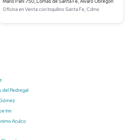
Mario Pani 750, Lomas de Santa Fe, Álvaro Obregón
Oficina en Venta con Inquilino Santa Fe, Cdmx
e
s del Pedregal
d Gómez
pe Inn
ónimo Aculco