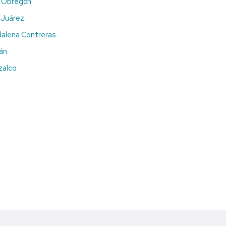
o Obregón
 Juárez
dalena Contreras
án
zalco