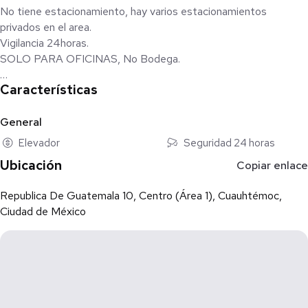
No tiene estacionamiento, hay varios estacionamientos
privados en el area.
Vigilancia 24horas.
SOLO PARA OFICINAS, No Bodega.
Características
Los precios están sujetos a cambios sin previo aviso. Mobiliario,
decoración, electrodomésticos y arte que aparecen en
imágenes no forman parte del canon de arrendamiento ni de la
General
oferta, salvo pacto expreso entre las partes. NOM-247-SE-
Elevador
Seguridad 24 horas
2021.
Ubicación
Copiar enlace
Republica De Guatemala 10, Centro (Área 1), Cuauhtémoc,
Ciudad de México