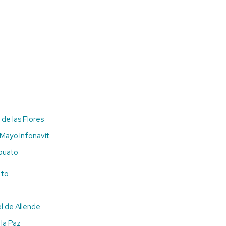
de las Flores
 Mayo Infonavit
apuato
ato
l de Allende
 la Paz