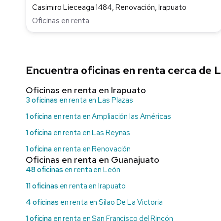
Casimiro Lieceaga 1484, Renovación, Irapuato
Oficinas en renta
Encuentra oficinas en renta cerca de 
Oficinas en renta en Irapuato
3 oficinas
en renta en Las Plazas
1 oficina
en renta en Ampliación las Américas
1 oficina
en renta en Las Reynas
1 oficina
en renta en Renovación
Oficinas en renta en Guanajuato
48 oficinas
en renta en León
11 oficinas
en renta en Irapuato
4 oficinas
en renta en Silao De La Victoria
1 oficina
en renta en San Francisco del Rincón